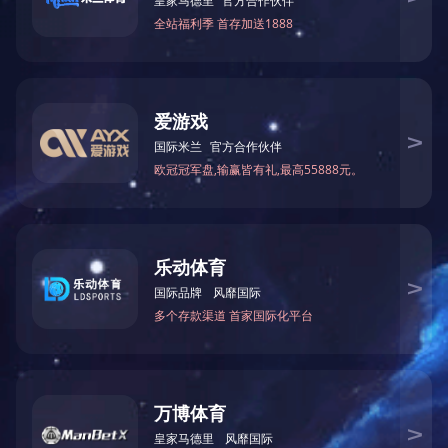
亚克力衣架
塑胶衣架
纸浆衣架
植绒衣架
来源：//menopausetreatmentblog.
包布衣架
展示架
模特
配件
钩
米兰体育·公司网
站登录入口-米兰
（中国）
米兰体育·公司网站登录入口-米兰（中