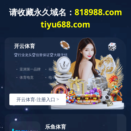
米兰体育·公司网站登录入口
您好，欢迎访问米兰体育·公司网站登录入口-米兰（中国） ！
网站米兰体育·公
关于我们
产品展示
司网站登录入口