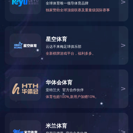
当前位置：
米兰体育·公司网站登录入口
>
产品中心
>
米兰体育·公
产品分类
米兰体育·公司网站
米兰体育·公司网站登录
入口-米兰（中国）
五金衣架