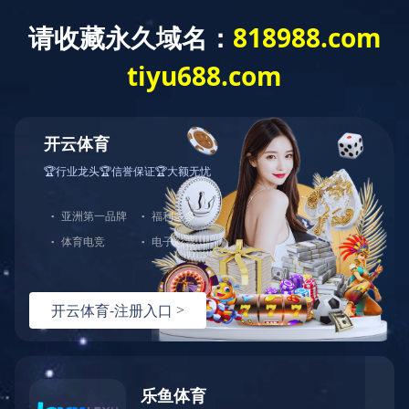
米兰体育·公司网站登录入口
您好，欢迎访问米兰体育·公司网站登录入口-米兰（中国） ！
网站米兰体育·公
关于我们
产品展示
司网站登录入口