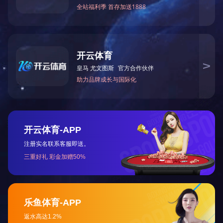
国）
联系人：汪小姐
手 机：13794870428
电 话：0769-81317558
传 真：0769-88328385
Q Q：1225620590
网 址：menopausetreatmentblog.com
E_mail：joewang2009@139.com
地 址：广东省东莞市万江区葡萄庄园
上一个产品：
塑胶裤架 B010-3
下一个产品：
手感漆衣架 B004