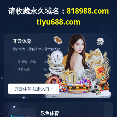
米兰体育·公司网站登录入口
您好，欢迎访问米兰体育·公司网站登录入口-米兰（中国） ！
网站米兰体育·公
关于我们
产品展示
司网站登录入口