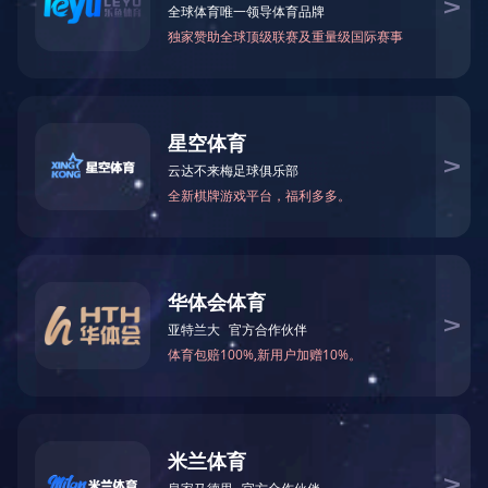
当前位置：
米兰体育·公司网站登录入口
>
产品中心
>
展示架
>
产品分类
展示架
米兰体育·公司网站登录
入口-米兰（中国）
五金衣架