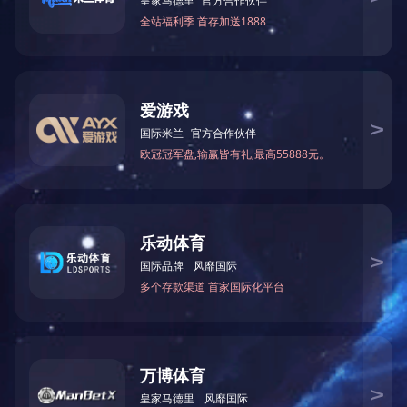
亚克力衣架
塑胶衣架
纸浆衣架
植绒衣架
来源：//menopausetreatmentblog.
包布衣架
展示架
模特
配件
钩
米兰体育·公司网
站登录入口-米兰
（中国）
米兰体育·公司网站登录入口-米兰（中