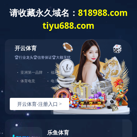
米兰体育·公司网站登录入口
您好，欢迎访问米兰体育·公司网站登录入口-米兰（中国） ！
网站米兰体育·公
关于我们
产品展示
司网站登录入口