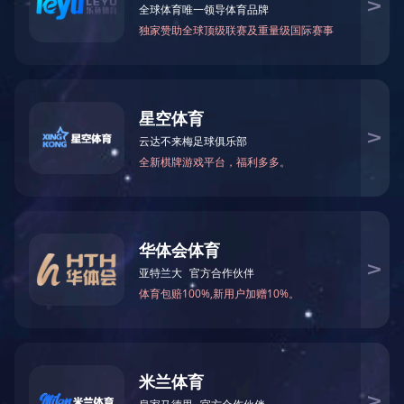
当前位置：
米兰体育·公司网站登录入口
>
产品中心
>
展示架
>
产品分类
展示架
米兰体育·公司网站登录
入口-米兰（中国）
五金衣架