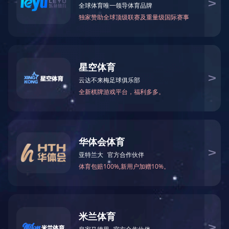
当前位置：
米兰体育·公司网站登录入口
>
新闻动态
>
行业资讯
>
新闻动态
行业资讯
【米兰体育·公
米兰体育·公司网站登录
入口
来源：//menopausetreatmentblog.c
行业资讯
生产
米兰体育·公司网站