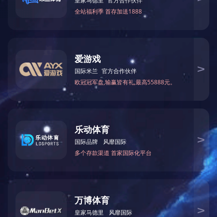
囤积木材，自然干为最好（这
米兰体育·公司网
站登录入口-米兰
（中国）
米兰体育·公司网站登录入口-米兰（中
国）
联系人：汪小姐
手 机：13794870428
有虫眼的木材则不予采用，米
电 话：0769-81317558
（根据进口国的要求，有的则
传 真：0769-88328385
米兰体育·公司网站登录入口
Q Q：1225620590
网 址：menopausetreatmentblog.com
E_mail：
上一篇：
【米兰体育·公司网
alicewang@menopausetreatmentblog.com
下一篇：
最后一页
地 址：广东省东莞市万江区葡萄庄园