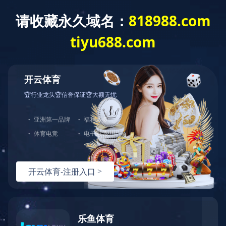
米兰体育·公司网站登录入口
您好，欢迎访问米兰体育·公司网站登录入口-米兰（中国） ！
网站米兰体育·公
关于我们
产品展示
司网站登录入口