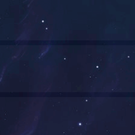
兰体育·公司网站登录入口-米兰（中国）
>
公司网站登录入口-米兰（中国）