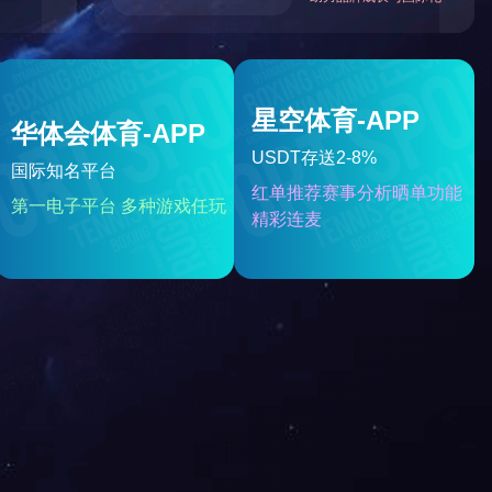
衣架A117-445
套装衣架 E021-4025
司网站登录入口-米兰
松木裤架 A007-3312
 A063-4637