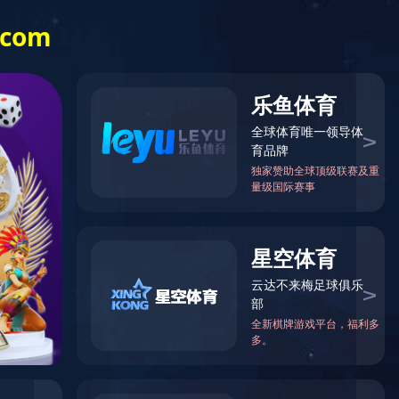
简体中文
English
0769-81317558
稳定
品质
高效
米兰体育·公司网
站登录入口-米兰
（中国）