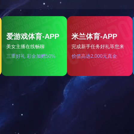
76-3612
童装衣架 A042-3117
贴皮LOGO
5-3530MB
套装衣架 A039-3828M
松米兰体育·公
（中国）