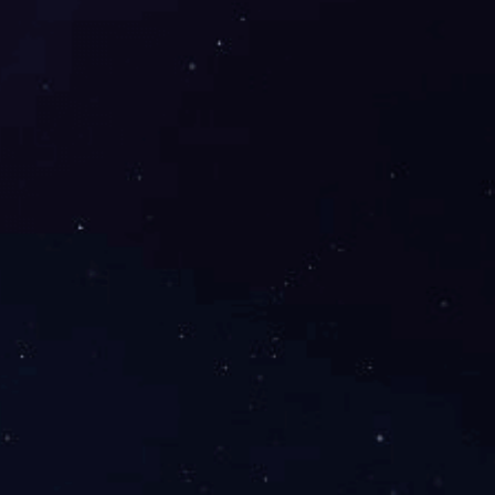
松木儿童衣架 A093-3015
司网站登录入口-米兰
 A070-3730